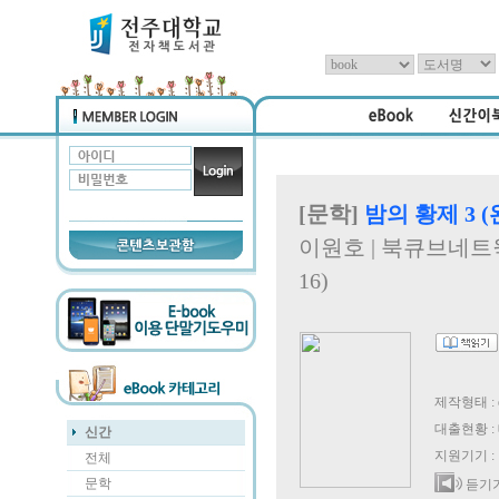
[문학]
밤의 황제 3 
이원호 | 북큐브네트웍스 
16)
제작형태 : 
대출현황 : 
신간
지원기기 :
전체
문학
듣기기