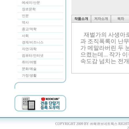
에세이/산문
장르문학
인문
작품소개
저자소개
목차
역사
종교/역학
재벌가의 사생아로
사회
과 조직폭록이 난무
경제/비즈니스
가 메말라버린 두 
자연/과학
으켰는데... 작가 
컴퓨터/인터넷
속도감 넘치는 전개
취미/여행
문화/예술
가정/생활
COPYRIGHT 2009 BY ㈜북큐브네트웍스 RIGHTS 